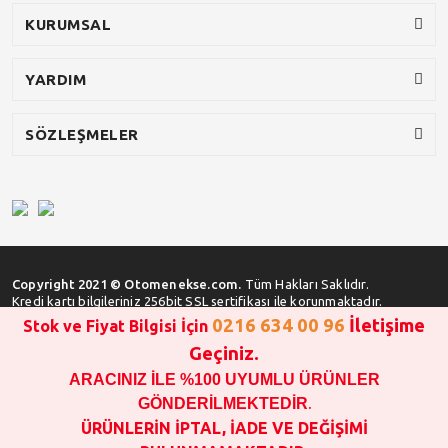
KURUMSAL
YARDIM
SÖZLEŞMELER
Copyright 2021 © Otomenekse.com.
Tüm Hakları Saklıdır.
Kredi kartı bilgileriniz 256bit SSL sertifikası ile korunmaktadır.
0216 634 00 96
İletişime
Stok ve Fiyat Bilgisi İçin
Geçiniz.
ARACINIZ İLE %100 UYUMLU ÜRÜNLER
SATIN ALMA İŞLEMİ YAPMADAN ÖNCE
STOK VE FİYAT BİLGİSİ ALINIZ !!!
GÖNDERİLMEKTEDİR
.
1000 TL VE ÜSTÜ SİPARİŞ VERİLEBİLİR!!!
ÜRÜNLERİN İPTAL, İADE VE DEĞİŞİMİ
OPAR MARKA VE MAİS MARKA YEDEK PARÇALARIN