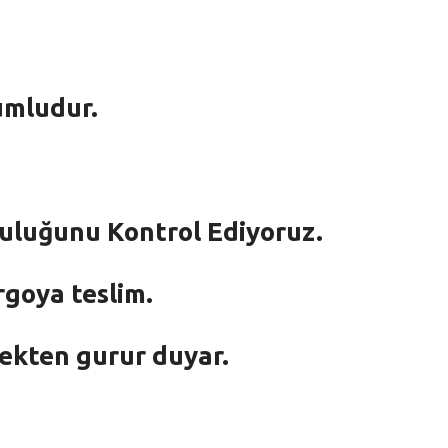
umludur.
mluluğunu Kontrol Ediyoruz.
rgoya teslim.
mekten gurur duyar.