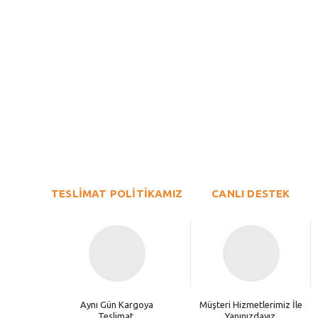
Bu ürünün fiyat bilgisi, resim, ürün açıklamalarında ve diğer konu
Görüş ve önerileriniz için teşekkür ederiz.
Ürün resmi kalitesiz, bozuk veya görüntülenemiyor.
TESLİMAT POLİTİKAMIZ
Ürün açıklamasında eksik bilgiler bulunuyor.
CANLI DESTEK
Ürün bilgilerinde hatalar bulunuyor.
Ürün fiyatı diğer sitelerden daha pahalı.
Bu ürüne benzer farklı alternatifler olmalı.
Aynı Gün Kargoya
Müşteri Hizmetlerimiz İle
Teslimat.
Yanınızdayız.