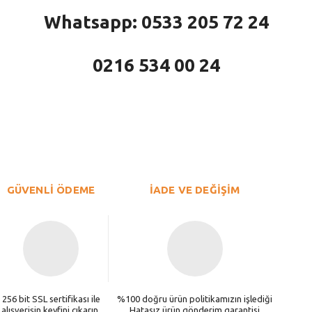
Whatsapp: 0533 205 72 24
0216 534 00 24
larda yetersiz gördüğünüz noktaları öneri formunu kullanarak tarafımıza iletebi
Bu ürüne ilk yorumu siz yapın!
Yorum Yaz
GÜVENLİ ÖDEME
İADE VE DEĞİŞİM
256 bit SSL sertifikası ile
%100 doğru ürün politikamızın işlediği
alışverişin keyfini çıkarın.
Hatasız ürün gönderim garantisi