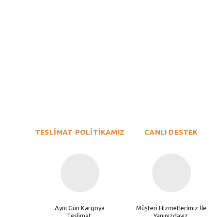
Bu ürünün fiyat bilgisi, resim, ürün açıklamalarında ve diğer konu
Görüş ve önerileriniz için teşekkür ederiz.
Ürün resmi kalitesiz, bozuk veya görüntülenemiyor.
TESLİMAT POLİTİKAMIZ
Ürün açıklamasında eksik bilgiler bulunuyor.
CANLI DESTEK
Ürün bilgilerinde hatalar bulunuyor.
Ürün fiyatı diğer sitelerden daha pahalı.
Bu ürüne benzer farklı alternatifler olmalı.
Aynı Gün Kargoya
Müşteri Hizmetlerimiz İle
Teslimat.
Yanınızdayız.