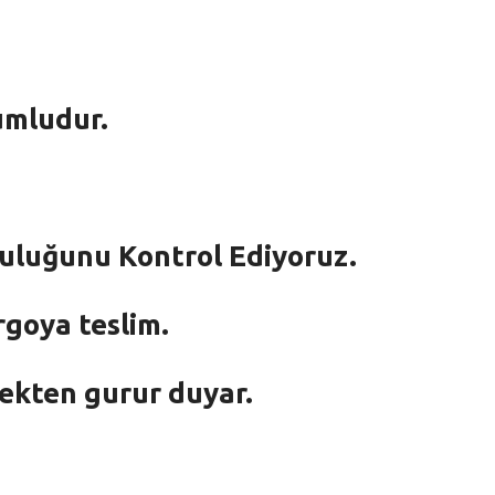
umludur.
mluluğunu Kontrol Ediyoruz.
rgoya teslim.
mekten gurur duyar.