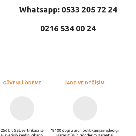
Whatsapp: 0533 205 72 24
0216 534 00 24
larda yetersiz gördüğünüz noktaları öneri formunu kullanarak tarafımıza iletebi
Bu ürüne ilk yorumu siz yapın!
Yorum Yaz
GÜVENLİ ÖDEME
İADE VE DEĞİŞİM
256 bit SSL sertifikası ile
%100 doğru ürün politikamızın işlediği
alışverişin keyfini çıkarın.
Hatasız ürün gönderim garantisi