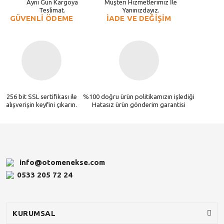
Aynı Gün Kargoya
Müşteri Hizmetlerimiz İle
Teslimat.
Yanınızdayız.
GÜVENLİ ÖDEME
İADE VE DEĞİŞİM
256 bit SSL sertifikası ile
%100 doğru ürün politikamızın işlediği
alışverişin keyfini çıkarın.
Hatasız ürün gönderim garantisi
info@otomenekse.com
0533 205 72 24
KURUMSAL