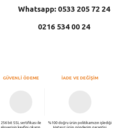
Whatsapp: 0533 205 72 24
0216 534 00 24
larda yetersiz gördüğünüz noktaları öneri formunu kullanarak tarafımıza iletebi
Bu ürüne ilk yorumu siz yapın!
Yorum Yaz
GÜVENLİ ÖDEME
İADE VE DEĞİŞİM
256 bit SSL sertifikası ile
%100 doğru ürün politikamızın işlediği
alışverişin keyfini çıkarın.
Hatasız ürün gönderim garantisi