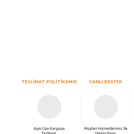
Bu ürünün fiyat bilgisi, resim, ürün açıklamalarında ve diğer konu
Görüş ve önerileriniz için teşekkür ederiz.
Ürün resmi kalitesiz, bozuk veya görüntülenemiyor.
TESLİMAT POLİTİKAMIZ
Ürün açıklamasında eksik bilgiler bulunuyor.
CANLI DESTEK
Ürün bilgilerinde hatalar bulunuyor.
Ürün fiyatı diğer sitelerden daha pahalı.
Bu ürüne benzer farklı alternatifler olmalı.
Aynı Gün Kargoya
Müşteri Hizmetlerimiz İle
Teslimat.
Yanınızdayız.