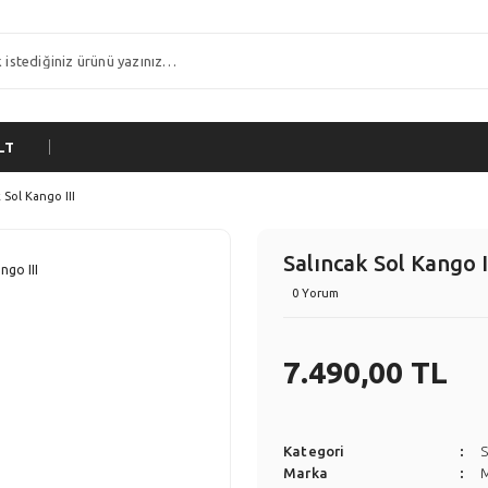
LT
 Sol Kango III
Salıncak Sol Kango I
0 Yorum
7.490,00 TL
Kategori
S
Marka