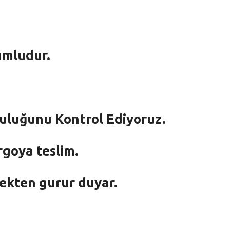
umludur.
mluluğunu Kontrol Ediyoruz.
rgoya teslim.
mekten gurur duyar.