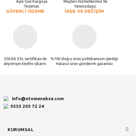
Aynı Gün Kargoya
Müşteri Hizmetlerimiz İle
Teslimat.
Yanınızdayız.
GÜVENLİ ÖDEME
İADE VE DEĞİŞİM
256 bit SSL sertifikası ile
%100 doğru ürün politikamızın işlediği
alışverişin keyfini çıkarın.
Hatasız ürün gönderim garantisi
info@otomenekse.com
0533 205 72 24
KURUMSAL