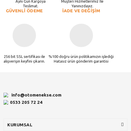
Aynı Gün Kargoya
Müşteri Hizmetlerimiz İle
Teslimat.
Yanınızdayız.
GÜVENLİ ÖDEME
İADE VE DEĞİŞİM
256 bit SSL sertifikası ile
%100 doğru ürün politikamızın işlediği
alışverişin keyfini çıkarın.
Hatasız ürün gönderim garantisi
info@otomenekse.com
0533 205 72 24
KURUMSAL