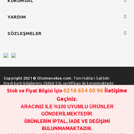
KURUMSAL
YARDIM
SÖZLEŞMELER
Copyright 2021 © Otomenekse.com.
Tüm Hakları Saklıdır.
Kredi kartı bilgileriniz 256bit SSL sertifikası ile korunmaktadır.
0216 634 00 96
İletişime
Stok ve Fiyat Bilgisi İçin
Geçiniz.
ARACINIZ İLE %100 UYUMLU ÜRÜNLER
SATIN ALMA İŞLEMİ YAPMADAN ÖNCE
STOK VE FİYAT BİLGİSİ ALINIZ !!!
GÖNDERİLMEKTEDİR
.
1000 TL VE ÜSTÜ SİPARİŞ VERİLEBİLİR!!!
ÜRÜNLERİN İPTAL, İADE VE DEĞİŞİMİ
OPAR MARKA VE MAİS MARKA YEDEK PARÇALARIN
BULUNMAMAKTADIR.
GARANTİSİ YOKTUR!!!!!!!!!!!