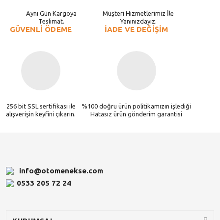
Aynı Gün Kargoya
Müşteri Hizmetlerimiz İle
Teslimat.
Yanınızdayız.
GÜVENLİ ÖDEME
İADE VE DEĞİŞİM
256 bit SSL sertifikası ile
%100 doğru ürün politikamızın işlediği
alışverişin keyfini çıkarın.
Hatasız ürün gönderim garantisi
info@otomenekse.com
0533 205 72 24