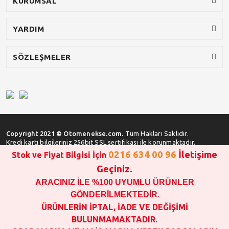
KURUMSAL
YARDIM
SÖZLEŞMELER
Copyright 2021 © Otomenekse.com.
Tüm Hakları Saklıdır.
Kredi kartı bilgileriniz 256bit SSL sertifikası ile korunmaktadır.
0216 634 00 96
İletişime
Stok ve Fiyat Bilgisi İçin
Geçiniz.
ARACINIZ İLE %100 UYUMLU ÜRÜNLER
SATIN ALMA İŞLEMİ YAPMADAN ÖNCE
STOK VE FİYAT BİLGİSİ ALINIZ !!!
GÖNDERİLMEKTEDİR
.
1000 TL VE ÜSTÜ SİPARİŞ VERİLEBİLİR!!!
ÜRÜNLERİN İPTAL, İADE VE DEĞİŞİMİ
OPAR MARKA VE MAİS MARKA YEDEK PARÇALARIN
BULUNMAMAKTADIR.
GARANTİSİ YOKTUR!!!!!!!!!!!