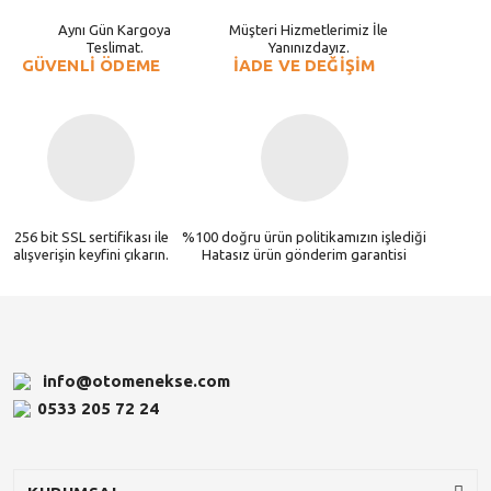
Aynı Gün Kargoya
Müşteri Hizmetlerimiz İle
Teslimat.
Yanınızdayız.
GÜVENLİ ÖDEME
İADE VE DEĞİŞİM
256 bit SSL sertifikası ile
%100 doğru ürün politikamızın işlediği
alışverişin keyfini çıkarın.
Hatasız ürün gönderim garantisi
info@otomenekse.com
0533 205 72 24