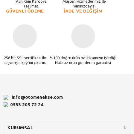
Aynı Gün Kargoya
Müşteri Hizmetlerimiz İle
Teslimat.
Yanınızdayız.
GÜVENLİ ÖDEME
İADE VE DEĞİŞİM
256 bit SSL sertifikası ile
%100 doğru ürün politikamızın işlediği
alışverişin keyfini çıkarın.
Hatasız ürün gönderim garantisi
info@otomenekse.com
0533 205 72 24
KURUMSAL