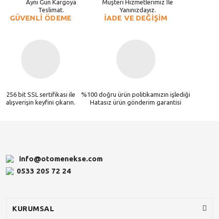
Aynı Gün Kargoya
Müşteri Hizmetlerimiz İle
Teslimat.
Yanınızdayız.
GÜVENLİ ÖDEME
İADE VE DEĞİŞİM
256 bit SSL sertifikası ile
%100 doğru ürün politikamızın işlediği
alışverişin keyfini çıkarın.
Hatasız ürün gönderim garantisi
info@otomenekse.com
0533 205 72 24
KURUMSAL