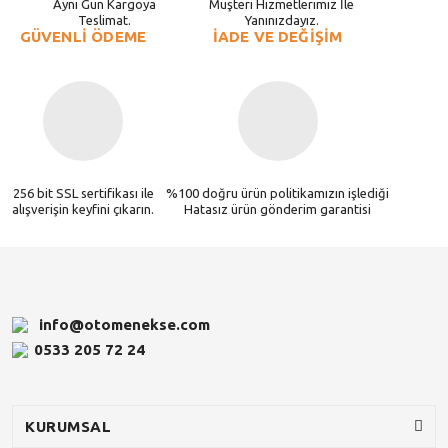
Aynı Gün Kargoya
Müşteri Hizmetlerimiz İle
Teslimat.
Yanınızdayız.
GÜVENLİ ÖDEME
İADE VE DEĞİŞİM
256 bit SSL sertifikası ile
%100 doğru ürün politikamızın işlediği
alışverişin keyfini çıkarın.
Hatasız ürün gönderim garantisi
info@otomenekse.com
0533 205 72 24
KURUMSAL