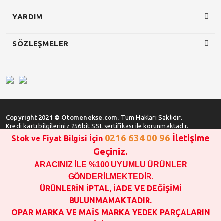
YARDIM
SÖZLEŞMELER
Copyright 2021 © Otomenekse.com.
Tüm Hakları Saklıdır.
Kredi kartı bilgileriniz 256bit SSL sertifikası ile korunmaktadır.
0216 634 00 96
İletişime
Stok ve Fiyat Bilgisi İçin
Geçiniz.
ARACINIZ İLE %100 UYUMLU ÜRÜNLER
SATIN ALMA İŞLEMİ YAPMADAN ÖNCE
STOK VE FİYAT BİLGİSİ ALINIZ !!!
GÖNDERİLMEKTEDİR
.
1000 TL VE ÜSTÜ SİPARİŞ VERİLEBİLİR!!!
ÜRÜNLERİN İPTAL, İADE VE DEĞİŞİMİ
OPAR MARKA VE MAİS MARKA YEDEK PARÇALARIN
BULUNMAMAKTADIR.
GARANTİSİ YOKTUR!!!!!!!!!!!
OPAR MARKA VE MAİS MARKA YEDEK PARÇALARIN
SATIN ALINAN ÜRÜNLERİN İPTAL, İADE VE DEĞİŞİMİ YOKTUR.