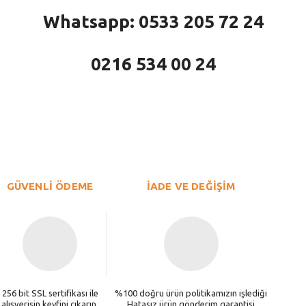
Whatsapp: 0533 205 72 24
0216 534 00 24
larda yetersiz gördüğünüz noktaları öneri formunu kullanarak tarafımıza iletebi
Bu ürüne ilk yorumu siz yapın!
Yorum Yaz
GÜVENLİ ÖDEME
İADE VE DEĞİŞİM
256 bit SSL sertifikası ile
%100 doğru ürün politikamızın işlediği
alışverişin keyfini çıkarın.
Hatasız ürün gönderim garantisi