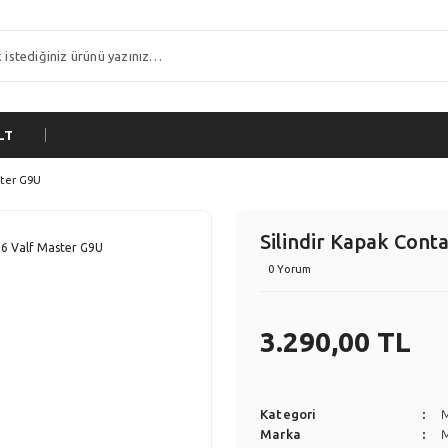
LT
ster G9U
Silindir Kapak Cont
0 Yorum
3.290,00 TL
Kategori
Marka