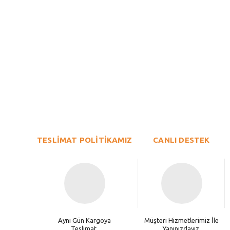
Bu ürünün fiyat bilgisi, resim, ürün açıklamalarında ve diğer konu
Görüş ve önerileriniz için teşekkür ederiz.
Ürün resmi kalitesiz, bozuk veya görüntülenemiyor.
TESLİMAT POLİTİKAMIZ
Ürün açıklamasında eksik bilgiler bulunuyor.
CANLI DESTEK
Ürün bilgilerinde hatalar bulunuyor.
Ürün fiyatı diğer sitelerden daha pahalı.
Bu ürüne benzer farklı alternatifler olmalı.
Aynı Gün Kargoya
Müşteri Hizmetlerimiz İle
Teslimat.
Yanınızdayız.