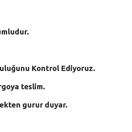
umludur.
mluluğunu Kontrol Ediyoruz.
rgoya teslim.
mekten gurur duyar.