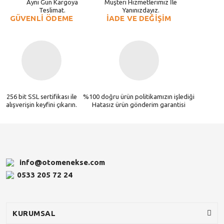
Aynı Gün Kargoya
Müşteri Hizmetlerimiz İle
Teslimat.
Yanınızdayız.
GÜVENLİ ÖDEME
İADE VE DEĞİŞİM
256 bit SSL sertifikası ile
%100 doğru ürün politikamızın işlediği
alışverişin keyfini çıkarın.
Hatasız ürün gönderim garantisi
info@otomenekse.com
0533 205 72 24
KURUMSAL