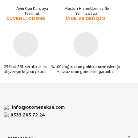
Aynı Gün Kargoya
Müşteri Hizmetlerimiz İle
Teslimat.
Yanınızdayız.
GÜVENLİ ÖDEME
İADE VE DEĞİŞİM
256 bit SSL sertifikası ile
%100 doğru ürün politikamızın işlediği
alışverişin keyfini çıkarın.
Hatasız ürün gönderim garantisi
info@otomenekse.com
0533 205 72 24