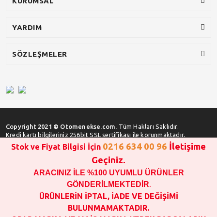
KURUMSAL
YARDIM
SÖZLEŞMELER
Copyright 2021 © Otomenekse.com.
Tüm Hakları Saklıdır.
Kredi kartı bilgileriniz 256bit SSL sertifikası ile korunmaktadır.
0216 634 00 96
İletişime
Stok ve Fiyat Bilgisi İçin
Geçiniz.
ARACINIZ İLE %100 UYUMLU ÜRÜNLER
SATIN ALMA İŞLEMİ YAPMADAN ÖNCE
STOK VE FİYAT BİLGİSİ ALINIZ !!!
GÖNDERİLMEKTEDİR
.
1000 TL VE ÜSTÜ SİPARİŞ VERİLEBİLİR!!!
ÜRÜNLERİN İPTAL, İADE VE DEĞİŞİMİ
OPAR MARKA VE MAİS MARKA YEDEK PARÇALARIN
BULUNMAMAKTADIR.
GARANTİSİ YOKTUR!!!!!!!!!!!