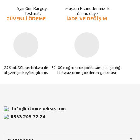
Aynı Gün Kargoya
Müşteri Hizmetlerimiz İle
Teslimat.
Yanınızdayız.
GÜVENLİ ÖDEME
İADE VE DEĞİŞİM
256 bit SSL sertifikası ile
%100 doğru ürün politikamızın işlediği
alışverişin keyfini çıkarın.
Hatasız ürün gönderim garantisi
info@otomenekse.com
0533 205 72 24