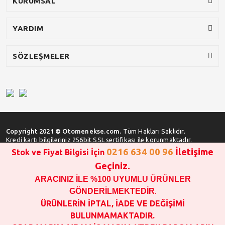
KURUMSAL
YARDIM
SÖZLEŞMELER
Copyright 2021 © Otomenekse.com.
Tüm Hakları Saklıdır.
Kredi kartı bilgileriniz 256bit SSL sertifikası ile korunmaktadır.
0216 634 00 96
İletişime
Stok ve Fiyat Bilgisi İçin
Geçiniz.
ARACINIZ İLE %100 UYUMLU ÜRÜNLER
SATIN ALMA İŞLEMİ YAPMADAN ÖNCE
STOK VE FİYAT BİLGİSİ ALINIZ !!!
GÖNDERİLMEKTEDİR
.
1000 TL VE ÜSTÜ SİPARİŞ VERİLEBİLİR!!!
ÜRÜNLERİN İPTAL, İADE VE DEĞİŞİMİ
OPAR MARKA VE MAİS MARKA YEDEK PARÇALARIN
BULUNMAMAKTADIR.
GARANTİSİ YOKTUR!!!!!!!!!!!