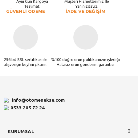
Aynı Gün Kargoya
Müşteri Hizmetlerimiz İle
Teslimat.
Yanınızdayız.
GÜVENLİ ÖDEME
İADE VE DEĞİŞİM
256 bit SSL sertifikası ile
%100 doğru ürün politikamızın işlediği
alışverişin keyfini çıkarın.
Hatasız ürün gönderim garantisi
info@otomenekse.com
0533 205 72 24
KURUMSAL