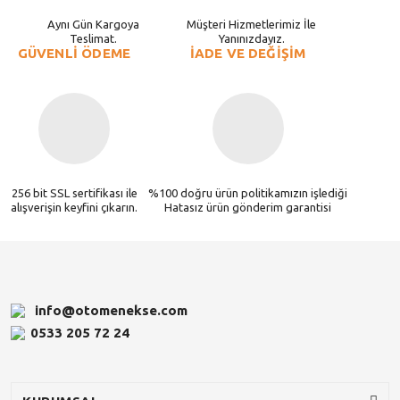
Aynı Gün Kargoya
Müşteri Hizmetlerimiz İle
Teslimat.
Yanınızdayız.
GÜVENLİ ÖDEME
İADE VE DEĞİŞİM
256 bit SSL sertifikası ile
%100 doğru ürün politikamızın işlediği
alışverişin keyfini çıkarın.
Hatasız ürün gönderim garantisi
info@otomenekse.com
0533 205 72 24