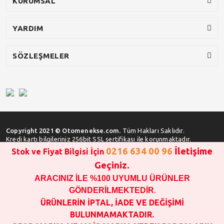
KURUMSAL
YARDIM
SÖZLEŞMELER
Copyright 2021 © Otomenekse.com.
Tüm Hakları Saklıdır.
Kredi kartı bilgileriniz 256bit SSL sertifikası ile korunmaktadır.
0216 634 00 96
İletişime
Stok ve Fiyat Bilgisi İçin
Geçiniz.
ARACINIZ İLE %100 UYUMLU ÜRÜNLER
SATIN ALMA İŞLEMİ YAPMADAN ÖNCE
STOK VE FİYAT BİLGİSİ ALINIZ !!!
GÖNDERİLMEKTEDİR
.
1000 TL VE ÜSTÜ SİPARİŞ VERİLEBİLİR!!!
ÜRÜNLERİN İPTAL, İADE VE DEĞİŞİMİ
OPAR MARKA VE MAİS MARKA YEDEK PARÇALARIN
BULUNMAMAKTADIR.
GARANTİSİ YOKTUR!!!!!!!!!!!