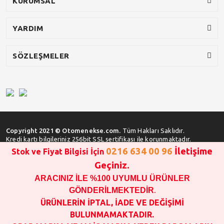
KURUMSAL
YARDIM
SÖZLEŞMELER
Copyright 2021 © Otomenekse.com.
Tüm Hakları Saklıdır.
Kredi kartı bilgileriniz 256bit SSL sertifikası ile korunmaktadır.
0216 634 00 96
İletişime
Stok ve Fiyat Bilgisi İçin
Geçiniz.
ARACINIZ İLE %100 UYUMLU ÜRÜNLER
SATIN ALMA İŞLEMİ YAPMADAN ÖNCE
STOK VE FİYAT BİLGİSİ ALINIZ !!!
GÖNDERİLMEKTEDİR
.
1000 TL VE ÜSTÜ SİPARİŞ VERİLEBİLİR!!!
ÜRÜNLERİN İPTAL, İADE VE DEĞİŞİMİ
OPAR MARKA VE MAİS MARKA YEDEK PARÇALARIN
BULUNMAMAKTADIR.
GARANTİSİ YOKTUR!!!!!!!!!!!