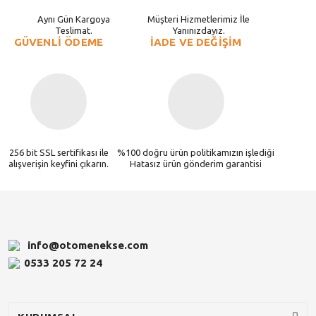
Aynı Gün Kargoya
Müşteri Hizmetlerimiz İle
Teslimat.
Yanınızdayız.
GÜVENLİ ÖDEME
İADE VE DEĞİŞİM
256 bit SSL sertifikası ile
%100 doğru ürün politikamızın işlediği
alışverişin keyfini çıkarın.
Hatasız ürün gönderim garantisi
info@otomenekse.com
0533 205 72 24