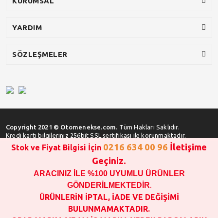
KURUMSAL
YARDIM
SÖZLEŞMELER
Copyright 2021 © Otomenekse.com.
Tüm Hakları Saklıdır.
Kredi kartı bilgileriniz 256bit SSL sertifikası ile korunmaktadır.
0216 634 00 96
İletişime
Stok ve Fiyat Bilgisi İçin
Geçiniz.
ARACINIZ İLE %100 UYUMLU ÜRÜNLER
SATIN ALMA İŞLEMİ YAPMADAN ÖNCE
STOK VE FİYAT BİLGİSİ ALINIZ !!!
GÖNDERİLMEKTEDİR
.
1000 TL VE ÜSTÜ SİPARİŞ VERİLEBİLİR!!!
ÜRÜNLERİN İPTAL, İADE VE DEĞİŞİMİ
OPAR MARKA VE MAİS MARKA YEDEK PARÇALARIN
BULUNMAMAKTADIR.
GARANTİSİ YOKTUR!!!!!!!!!!!