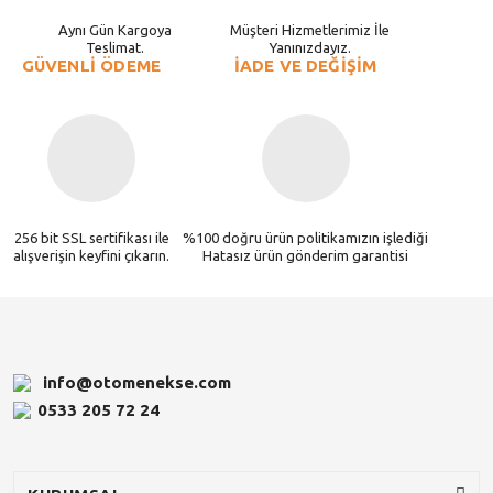
Aynı Gün Kargoya
Müşteri Hizmetlerimiz İle
Teslimat.
Yanınızdayız.
GÜVENLİ ÖDEME
İADE VE DEĞİŞİM
256 bit SSL sertifikası ile
%100 doğru ürün politikamızın işlediği
alışverişin keyfini çıkarın.
Hatasız ürün gönderim garantisi
info@otomenekse.com
0533 205 72 24