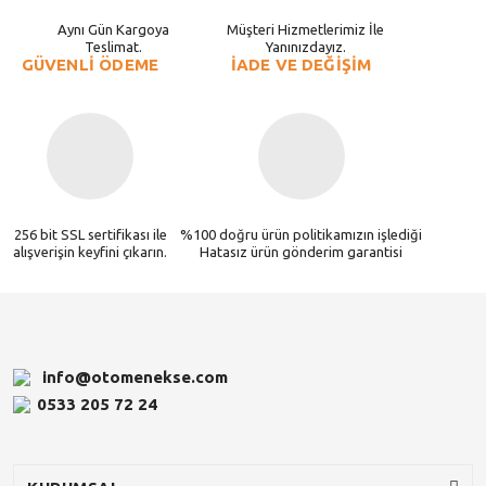
Aynı Gün Kargoya
Müşteri Hizmetlerimiz İle
Teslimat.
Yanınızdayız.
GÜVENLİ ÖDEME
İADE VE DEĞİŞİM
256 bit SSL sertifikası ile
%100 doğru ürün politikamızın işlediği
alışverişin keyfini çıkarın.
Hatasız ürün gönderim garantisi
info@otomenekse.com
0533 205 72 24