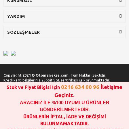
KURUMSAL
YARDIM
SÖZLEŞMELER
Copyright 2021 © Otomenekse.com.
Tüm Hakları Saklıdır.
Kredi kartı bilgileriniz 256bit SSL sertifikası ile korunmaktadır.
0216 634 00 96
İletişime
Stok ve Fiyat Bilgisi İçin
Geçiniz.
ARACINIZ İLE %100 UYUMLU ÜRÜNLER
SATIN ALMA İŞLEMİ YAPMADAN ÖNCE
STOK VE FİYAT BİLGİSİ ALINIZ !!!
GÖNDERİLMEKTEDİR
.
1000 TL VE ÜSTÜ SİPARİŞ VERİLEBİLİR!!!
ÜRÜNLERİN İPTAL, İADE VE DEĞİŞİMİ
OPAR MARKA VE MAİS MARKA YEDEK PARÇALARIN
BULUNMAMAKTADIR.
GARANTİSİ YOKTUR!!!!!!!!!!!