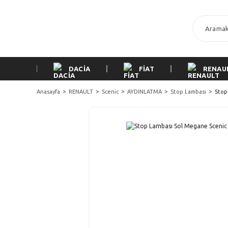
DACİA
FİAT
RENAU
Anasayfa
RENAULT
Scenic
AYDINLATMA
Stop Lambası
Stop