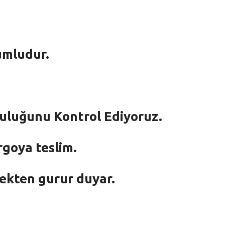
umludur.
mluluğunu Kontrol Ediyoruz.
rgoya teslim.
mekten gurur duyar.