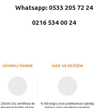
Whatsapp: 0533 205 72 24
0216 534 00 24
larda yetersiz gördüğünüz noktaları öneri formunu kullanarak tarafımıza iletebi
Bu ürüne ilk yorumu siz yapın!
Yorum Yaz
GÜVENLİ ÖDEME
İADE VE DEĞİŞİM
256 bit SSL sertifikası ile
%100 doğru ürün politikamızın işlediği
alışverişin keyfini çıkarın.
Hatasız ürün gönderim garantisi