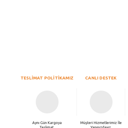
Bu ürünün fiyat bilgisi, resim, ürün açıklamalarında ve diğer konu
Görüş ve önerileriniz için teşekkür ederiz.
Ürün resmi kalitesiz, bozuk veya görüntülenemiyor.
TESLİMAT POLİTİKAMIZ
Ürün açıklamasında eksik bilgiler bulunuyor.
CANLI DESTEK
Ürün bilgilerinde hatalar bulunuyor.
Ürün fiyatı diğer sitelerden daha pahalı.
Bu ürüne benzer farklı alternatifler olmalı.
Aynı Gün Kargoya
Müşteri Hizmetlerimiz İle
Teslimat.
Yanınızdayız.