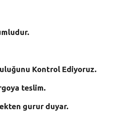
umludur.
mluluğunu Kontrol Ediyoruz.
rgoya teslim.
mekten gurur duyar.