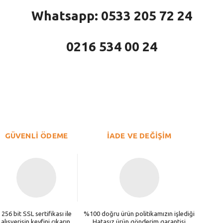
Whatsapp: 0533 205 72 24
0216 534 00 24
larda yetersiz gördüğünüz noktaları öneri formunu kullanarak tarafımıza iletebi
Bu ürüne ilk yorumu siz yapın!
Yorum Yaz
GÜVENLİ ÖDEME
İADE VE DEĞİŞİM
256 bit SSL sertifikası ile
%100 doğru ürün politikamızın işlediği
alışverişin keyfini çıkarın.
Hatasız ürün gönderim garantisi