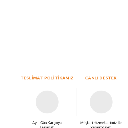
Bu ürünün fiyat bilgisi, resim, ürün açıklamalarında ve diğer konu
Görüş ve önerileriniz için teşekkür ederiz.
Ürün resmi kalitesiz, bozuk veya görüntülenemiyor.
TESLİMAT POLİTİKAMIZ
Ürün açıklamasında eksik bilgiler bulunuyor.
CANLI DESTEK
Ürün bilgilerinde hatalar bulunuyor.
Ürün fiyatı diğer sitelerden daha pahalı.
Bu ürüne benzer farklı alternatifler olmalı.
Aynı Gün Kargoya
Müşteri Hizmetlerimiz İle
Teslimat.
Yanınızdayız.