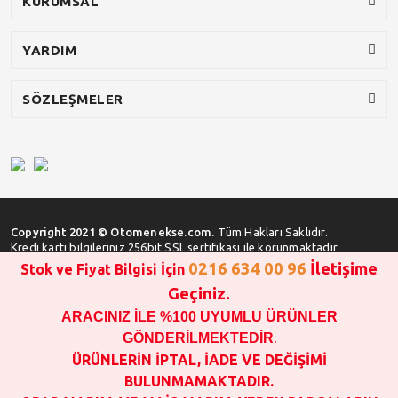
KURUMSAL
YARDIM
SÖZLEŞMELER
Copyright 2021 © Otomenekse.com.
Tüm Hakları Saklıdır.
Kredi kartı bilgileriniz 256bit SSL sertifikası ile korunmaktadır.
0216 634 00 96
İletişime
Stok ve Fiyat Bilgisi İçin
Geçiniz.
ARACINIZ İLE %100 UYUMLU ÜRÜNLER
SATIN ALMA İŞLEMİ YAPMADAN ÖNCE
STOK VE FİYAT BİLGİSİ ALINIZ !!!
GÖNDERİLMEKTEDİR
.
1000 TL VE ÜSTÜ SİPARİŞ VERİLEBİLİR!!!
ÜRÜNLERİN İPTAL, İADE VE DEĞİŞİMİ
OPAR MARKA VE MAİS MARKA YEDEK PARÇALARIN
BULUNMAMAKTADIR.
GARANTİSİ YOKTUR!!!!!!!!!!!