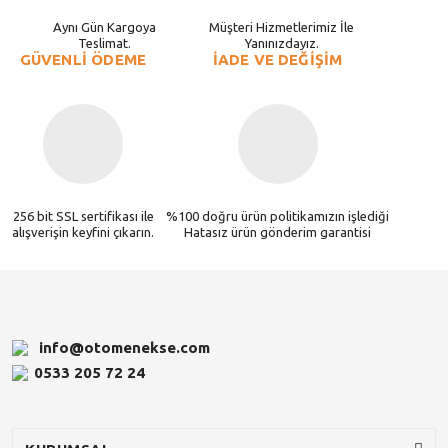
Aynı Gün Kargoya
Müşteri Hizmetlerimiz İle
Teslimat.
Yanınızdayız.
GÜVENLİ ÖDEME
İADE VE DEĞİŞİM
256 bit SSL sertifikası ile
%100 doğru ürün politikamızın işlediği
alışverişin keyfini çıkarın.
Hatasız ürün gönderim garantisi
info@otomenekse.com
0533 205 72 24