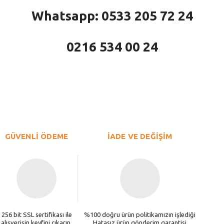
Whatsapp: 0533 205 72 24
0216 534 00 24
larda yetersiz gördüğünüz noktaları öneri formunu kullanarak tarafımıza iletebi
Bu ürüne ilk yorumu siz yapın!
Yorum Yaz
GÜVENLİ ÖDEME
İADE VE DEĞİŞİM
256 bit SSL sertifikası ile
%100 doğru ürün politikamızın işlediği
alışverişin keyfini çıkarın.
Hatasız ürün gönderim garantisi