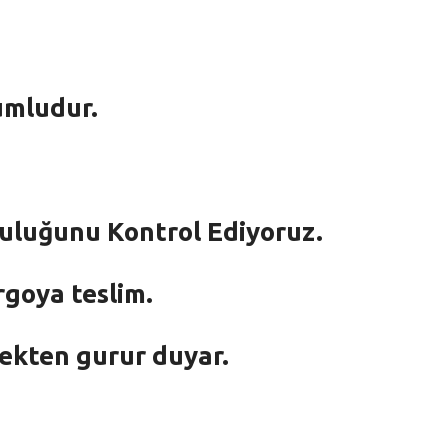
umludur.
mluluğunu Kontrol Ediyoruz.
rgoya teslim.
mekten gurur duyar.