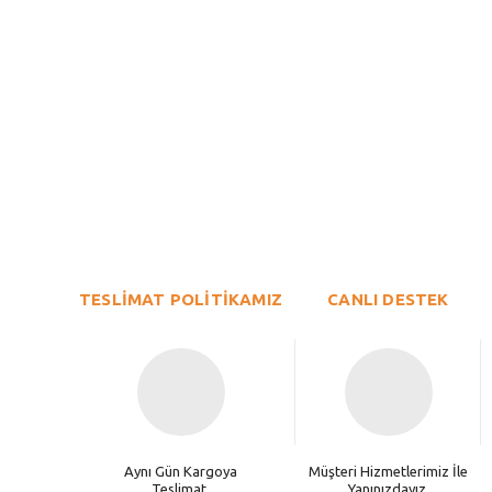
Bu ürünün fiyat bilgisi, resim, ürün açıklamalarında ve diğer konu
Görüş ve önerileriniz için teşekkür ederiz.
Ürün resmi kalitesiz, bozuk veya görüntülenemiyor.
TESLİMAT POLİTİKAMIZ
Ürün açıklamasında eksik bilgiler bulunuyor.
CANLI DESTEK
Ürün bilgilerinde hatalar bulunuyor.
Ürün fiyatı diğer sitelerden daha pahalı.
Bu ürüne benzer farklı alternatifler olmalı.
Aynı Gün Kargoya
Müşteri Hizmetlerimiz İle
Teslimat.
Yanınızdayız.