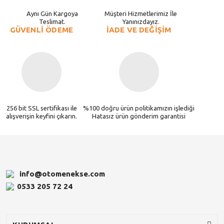
Aynı Gün Kargoya
Müşteri Hizmetlerimiz İle
Teslimat.
Yanınızdayız.
GÜVENLİ ÖDEME
İADE VE DEĞİŞİM
256 bit SSL sertifikası ile
%100 doğru ürün politikamızın işlediği
alışverişin keyfini çıkarın.
Hatasız ürün gönderim garantisi
info@otomenekse.com
0533 205 72 24