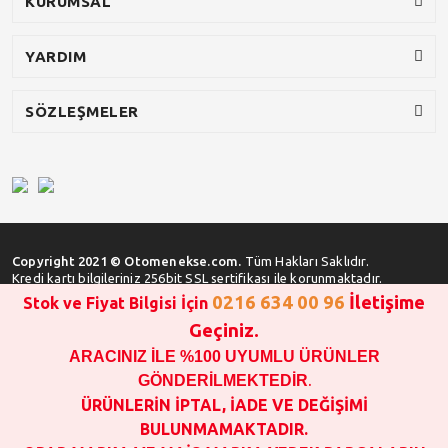
KURUMSAL
YARDIM
SÖZLEŞMELER
Copyright 2021 © Otomenekse.com.
Tüm Hakları Saklıdır.
Kredi kartı bilgileriniz 256bit SSL sertifikası ile korunmaktadır.
0216 634 00 96
İletişime
Stok ve Fiyat Bilgisi İçin
Geçiniz.
ARACINIZ İLE %100 UYUMLU ÜRÜNLER
SATIN ALMA İŞLEMİ YAPMADAN ÖNCE
STOK VE FİYAT BİLGİSİ ALINIZ !!!
GÖNDERİLMEKTEDİR
.
1000 TL VE ÜSTÜ SİPARİŞ VERİLEBİLİR!!!
ÜRÜNLERİN İPTAL, İADE VE DEĞİŞİMİ
OPAR MARKA VE MAİS MARKA YEDEK PARÇALARIN
BULUNMAMAKTADIR.
GARANTİSİ YOKTUR!!!!!!!!!!!