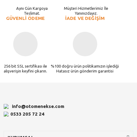
Aynı Gün Kargoya
Müşteri Hizmetlerimiz İle
Teslimat.
Yanınızdayız.
GÜVENLİ ÖDEME
İADE VE DEĞİŞİM
256 bit SSL sertifikası ile
%100 doğru ürün politikamızın işlediği
alışverişin keyfini çıkarın.
Hatasız ürün gönderim garantisi
info@otomenekse.com
0533 205 72 24