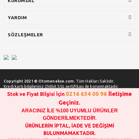
KURUMSAL
YARDIM
SÖZLEŞMELER
Copyright 2021 © Otomenekse.com.
Tüm Hakları Saklıdır.
Kredi kartı bilgileriniz 256bit SSL sertifikası ile korunmaktadır.
0216 634 00 96
İletişime
Stok ve Fiyat Bilgisi İçin
Geçiniz.
ARACINIZ İLE %100 UYUMLU ÜRÜNLER
SATIN ALMA İŞLEMİ YAPMADAN ÖNCE
STOK VE FİYAT BİLGİSİ ALINIZ !!!
GÖNDERİLMEKTEDİR
.
1000 TL VE ÜSTÜ SİPARİŞ VERİLEBİLİR!!!
ÜRÜNLERİN İPTAL, İADE VE DEĞİŞİMİ
OPAR MARKA VE MAİS MARKA YEDEK PARÇALARIN
BULUNMAMAKTADIR.
GARANTİSİ YOKTUR!!!!!!!!!!!