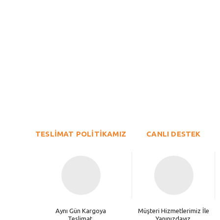
Bu ürünün fiyat bilgisi, resim, ürün açıklamalarında ve diğer konu
Görüş ve önerileriniz için teşekkür ederiz.
Ürün resmi kalitesiz, bozuk veya görüntülenemiyor.
TESLİMAT POLİTİKAMIZ
Ürün açıklamasında eksik bilgiler bulunuyor.
CANLI DESTEK
Ürün bilgilerinde hatalar bulunuyor.
Ürün fiyatı diğer sitelerden daha pahalı.
Bu ürüne benzer farklı alternatifler olmalı.
Aynı Gün Kargoya
Müşteri Hizmetlerimiz İle
Teslimat.
Yanınızdayız.