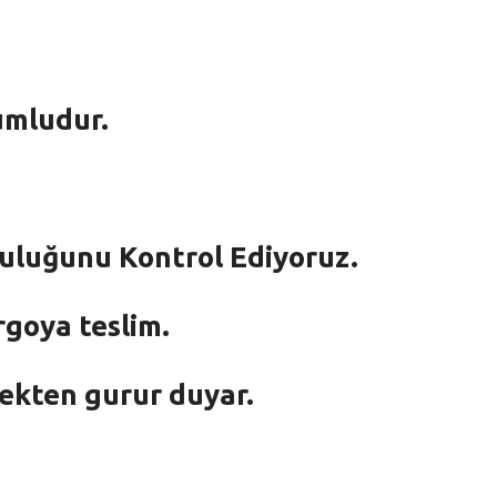
umludur.
mluluğunu Kontrol Ediyoruz.
rgoya teslim.
mekten gurur duyar.