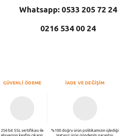
Whatsapp: 0533 205 72 24
0216 534 00 24
larda yetersiz gördüğünüz noktaları öneri formunu kullanarak tarafımıza iletebi
Bu ürüne ilk yorumu siz yapın!
Yorum Yaz
GÜVENLİ ÖDEME
İADE VE DEĞİŞİM
256 bit SSL sertifikası ile
%100 doğru ürün politikamızın işlediği
alışverişin keyfini çıkarın.
Hatasız ürün gönderim garantisi