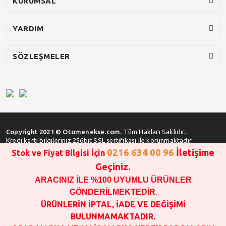
KURUMSAL
YARDIM
SÖZLEŞMELER
Copyright 2021 © Otomenekse.com.
Tüm Hakları Saklıdır.
Kredi kartı bilgileriniz 256bit SSL sertifikası ile korunmaktadır.
0216 634 00 96
İletişime
Stok ve Fiyat Bilgisi İçin
Geçiniz.
ARACINIZ İLE %100 UYUMLU ÜRÜNLER
SATIN ALMA İŞLEMİ YAPMADAN ÖNCE
STOK VE FİYAT BİLGİSİ ALINIZ !!!
GÖNDERİLMEKTEDİR
.
1000 TL VE ÜSTÜ SİPARİŞ VERİLEBİLİR!!!
ÜRÜNLERİN İPTAL, İADE VE DEĞİŞİMİ
OPAR MARKA VE MAİS MARKA YEDEK PARÇALARIN
BULUNMAMAKTADIR.
GARANTİSİ YOKTUR!!!!!!!!!!!