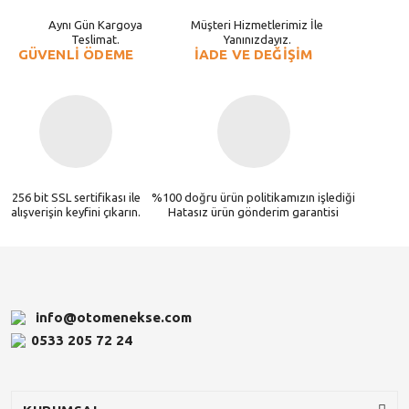
Aynı Gün Kargoya
Müşteri Hizmetlerimiz İle
Teslimat.
Yanınızdayız.
GÜVENLİ ÖDEME
İADE VE DEĞİŞİM
256 bit SSL sertifikası ile
%100 doğru ürün politikamızın işlediği
alışverişin keyfini çıkarın.
Hatasız ürün gönderim garantisi
info@otomenekse.com
0533 205 72 24