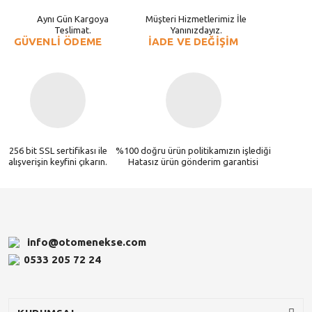
Aynı Gün Kargoya
Müşteri Hizmetlerimiz İle
Teslimat.
Yanınızdayız.
GÜVENLİ ÖDEME
İADE VE DEĞİŞİM
256 bit SSL sertifikası ile
%100 doğru ürün politikamızın işlediği
alışverişin keyfini çıkarın.
Hatasız ürün gönderim garantisi
info@otomenekse.com
0533 205 72 24