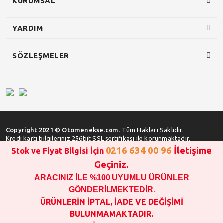
KURUMSAL
YARDIM
SÖZLEŞMELER
Copyright 2021 © Otomenekse.com.
Tüm Hakları Saklıdır.
Kredi kartı bilgileriniz 256bit SSL sertifikası ile korunmaktadır.
0216 634 00 96
İletişime
Stok ve Fiyat Bilgisi İçin
Geçiniz.
ARACINIZ İLE %100 UYUMLU ÜRÜNLER
SATIN ALMA İŞLEMİ YAPMADAN ÖNCE
STOK VE FİYAT BİLGİSİ ALINIZ !!!
GÖNDERİLMEKTEDİR
.
1000 TL VE ÜSTÜ SİPARİŞ VERİLEBİLİR!!!
ÜRÜNLERİN İPTAL, İADE VE DEĞİŞİMİ
OPAR MARKA VE MAİS MARKA YEDEK PARÇALARIN
BULUNMAMAKTADIR.
GARANTİSİ YOKTUR!!!!!!!!!!!