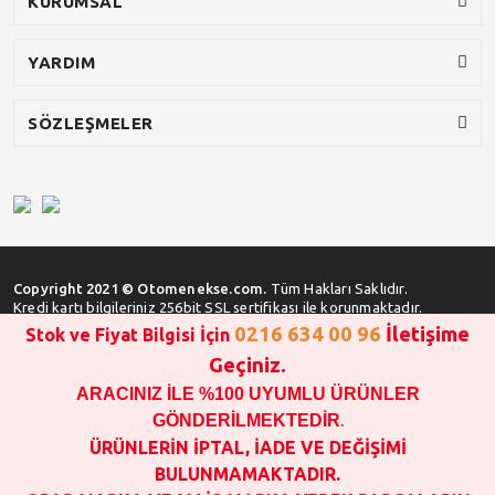
KURUMSAL
YARDIM
SÖZLEŞMELER
Copyright 2021 © Otomenekse.com.
Tüm Hakları Saklıdır.
Kredi kartı bilgileriniz 256bit SSL sertifikası ile korunmaktadır.
0216 634 00 96
İletişime
Stok ve Fiyat Bilgisi İçin
Geçiniz.
ARACINIZ İLE %100 UYUMLU ÜRÜNLER
SATIN ALMA İŞLEMİ YAPMADAN ÖNCE
STOK VE FİYAT BİLGİSİ ALINIZ !!!
GÖNDERİLMEKTEDİR
.
1000 TL VE ÜSTÜ SİPARİŞ VERİLEBİLİR!!!
ÜRÜNLERİN İPTAL, İADE VE DEĞİŞİMİ
OPAR MARKA VE MAİS MARKA YEDEK PARÇALARIN
BULUNMAMAKTADIR.
GARANTİSİ YOKTUR!!!!!!!!!!!