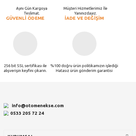
Aynı Gün Kargoya
Müşteri Hizmetlerimiz İle
Teslimat.
Yanınızdayız.
GÜVENLİ ÖDEME
İADE VE DEĞİŞİM
256 bit SSL sertifikası ile
%100 doğru ürün politikamızın işlediği
alışverişin keyfini çıkarın.
Hatasız ürün gönderim garantisi
info@otomenekse.com
0533 205 72 24