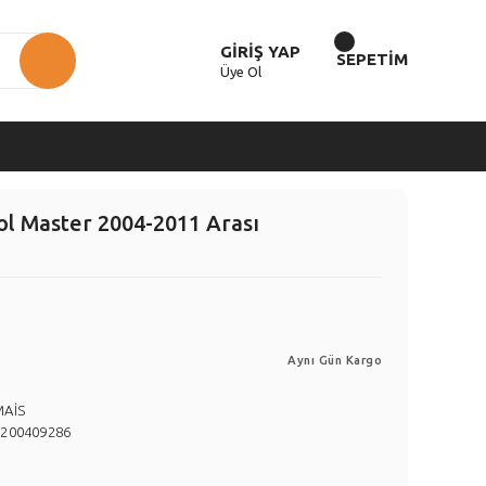
GİRİŞ YAP
SEPETİM
Üye Ol
l Master 2004-2011 Arası
Aynı Gün Kargo
MAİS
8200409286