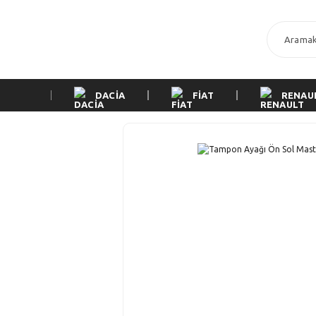
DACİA
FİAT
RENAU