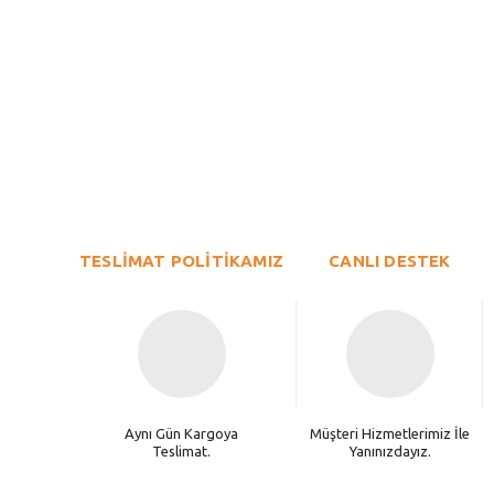
Bu ürünün fiyat bilgisi, resim, ürün açıklamalarında ve diğer konu
Görüş ve önerileriniz için teşekkür ederiz.
Ürün resmi kalitesiz, bozuk veya görüntülenemiyor.
TESLİMAT POLİTİKAMIZ
Ürün açıklamasında eksik bilgiler bulunuyor.
CANLI DESTEK
Ürün bilgilerinde hatalar bulunuyor.
Ürün fiyatı diğer sitelerden daha pahalı.
Bu ürüne benzer farklı alternatifler olmalı.
Aynı Gün Kargoya
Müşteri Hizmetlerimiz İle
Teslimat.
Yanınızdayız.