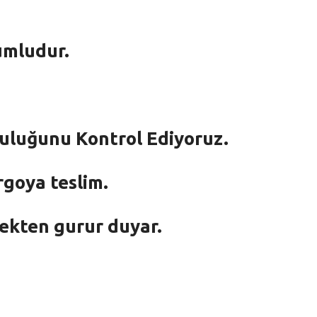
umludur.
mluluğunu Kontrol Ediyoruz.
rgoya teslim.
mekten gurur duyar.