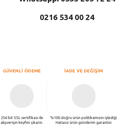
0216 534 00 24
larda yetersiz gördüğünüz noktaları öneri formunu kullanarak tarafımıza iletebi
Bu ürüne ilk yorumu siz yapın!
Yorum Yaz
GÜVENLİ ÖDEME
İADE VE DEĞİŞİM
256 bit SSL sertifikası ile
%100 doğru ürün politikamızın işlediği
alışverişin keyfini çıkarın.
Hatasız ürün gönderim garantisi