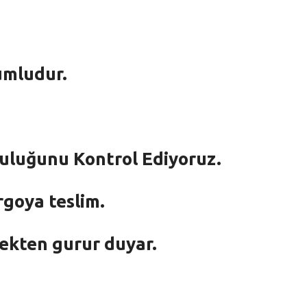
umludur.
mluluğunu Kontrol Ediyoruz.
rgoya teslim.
mekten gurur duyar.