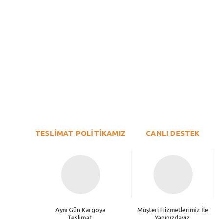
Bu ürünün fiyat bilgisi, resim, ürün açıklamalarında ve diğer konu
Görüş ve önerileriniz için teşekkür ederiz.
Ürün resmi kalitesiz, bozuk veya görüntülenemiyor.
TESLİMAT POLİTİKAMIZ
Ürün açıklamasında eksik bilgiler bulunuyor.
CANLI DESTEK
Ürün bilgilerinde hatalar bulunuyor.
Ürün fiyatı diğer sitelerden daha pahalı.
Bu ürüne benzer farklı alternatifler olmalı.
Aynı Gün Kargoya
Müşteri Hizmetlerimiz İle
Teslimat.
Yanınızdayız.