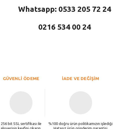
Whatsapp: 0533 205 72 24
0216 534 00 24
larda yetersiz gördüğünüz noktaları öneri formunu kullanarak tarafımıza iletebi
Bu ürüne ilk yorumu siz yapın!
Yorum Yaz
GÜVENLİ ÖDEME
İADE VE DEĞİŞİM
256 bit SSL sertifikası ile
%100 doğru ürün politikamızın işlediği
alışverişin keyfini çıkarın.
Hatasız ürün gönderim garantisi