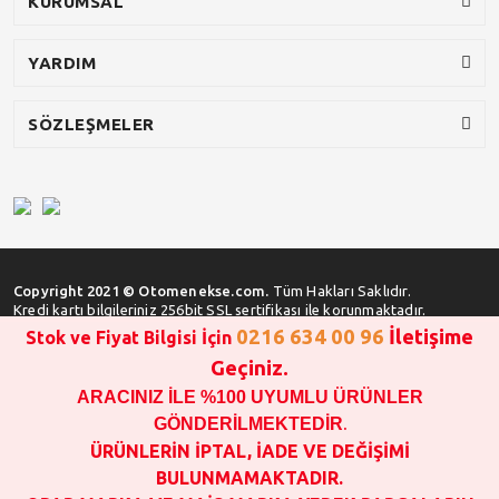
KURUMSAL
YARDIM
SÖZLEŞMELER
Copyright 2021 © Otomenekse.com.
Tüm Hakları Saklıdır.
Kredi kartı bilgileriniz 256bit SSL sertifikası ile korunmaktadır.
0216 634 00 96
İletişime
Stok ve Fiyat Bilgisi İçin
Geçiniz.
ARACINIZ İLE %100 UYUMLU ÜRÜNLER
SATIN ALMA İŞLEMİ YAPMADAN ÖNCE
STOK VE FİYAT BİLGİSİ ALINIZ !!!
GÖNDERİLMEKTEDİR
.
1000 TL VE ÜSTÜ SİPARİŞ VERİLEBİLİR!!!
ÜRÜNLERİN İPTAL, İADE VE DEĞİŞİMİ
OPAR MARKA VE MAİS MARKA YEDEK PARÇALARIN
BULUNMAMAKTADIR.
GARANTİSİ YOKTUR!!!!!!!!!!!