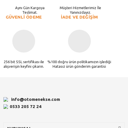
Aynı Gün Kargoya
Müşteri Hizmetlerimiz İle
Teslimat.
Yanınızdayız.
GÜVENLİ ÖDEME
İADE VE DEĞİŞİM
256 bit SSL sertifikası ile
%100 doğru ürün politikamızın işlediği
alışverişin keyfini çıkarın.
Hatasız ürün gönderim garantisi
info@otomenekse.com
0533 205 72 24