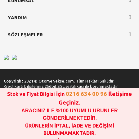
KURUMSAL
YARDIM
SÖZLEŞMELER
Copyright 2021 © Otomenekse.com.
Tüm Hakları Saklıdır.
Kredi kartı bilgileriniz 256bit SSL sertifikası ile korunmaktadır.
0216 634 00 96
İletişime
Stok ve Fiyat Bilgisi İçin
Geçiniz.
ARACINIZ İLE %100 UYUMLU ÜRÜNLER
SATIN ALMA İŞLEMİ YAPMADAN ÖNCE
STOK VE FİYAT BİLGİSİ ALINIZ !!!
GÖNDERİLMEKTEDİR
.
1000 TL VE ÜSTÜ SİPARİŞ VERİLEBİLİR!!!
ÜRÜNLERİN İPTAL, İADE VE DEĞİŞİMİ
OPAR MARKA VE MAİS MARKA YEDEK PARÇALARIN
BULUNMAMAKTADIR.
GARANTİSİ YOKTUR!!!!!!!!!!!