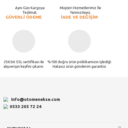
Aynı Gün Kargoya
Müşteri Hizmetlerimiz İle
Teslimat.
Yanınızdayız.
GÜVENLİ ÖDEME
İADE VE DEĞİŞİM
256 bit SSL sertifikası ile
%100 doğru ürün politikamızın işlediği
alışverişin keyfini çıkarın.
Hatasız ürün gönderim garantisi
info@otomenekse.com
0533 205 72 24