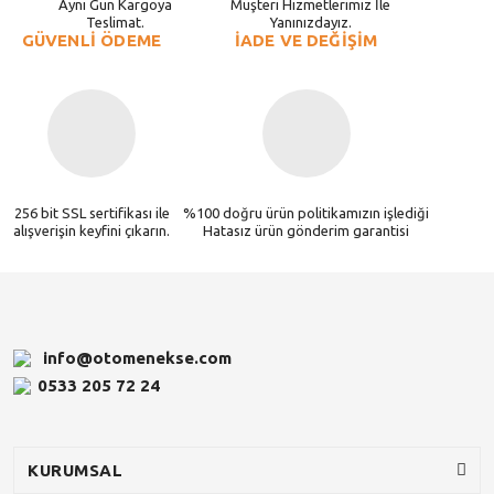
Aynı Gün Kargoya
Müşteri Hizmetlerimiz İle
Teslimat.
Yanınızdayız.
GÜVENLİ ÖDEME
İADE VE DEĞİŞİM
256 bit SSL sertifikası ile
%100 doğru ürün politikamızın işlediği
alışverişin keyfini çıkarın.
Hatasız ürün gönderim garantisi
info@otomenekse.com
0533 205 72 24
KURUMSAL