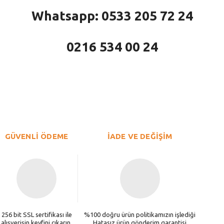
Whatsapp: 0533 205 72 24
0216 534 00 24
larda yetersiz gördüğünüz noktaları öneri formunu kullanarak tarafımıza iletebi
Bu ürüne ilk yorumu siz yapın!
Yorum Yaz
GÜVENLİ ÖDEME
İADE VE DEĞİŞİM
256 bit SSL sertifikası ile
%100 doğru ürün politikamızın işlediği
alışverişin keyfini çıkarın.
Hatasız ürün gönderim garantisi