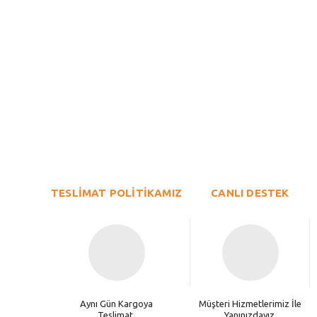
Bu ürünün fiyat bilgisi, resim, ürün açıklamalarında ve diğer konu
Görüş ve önerileriniz için teşekkür ederiz.
Ürün resmi kalitesiz, bozuk veya görüntülenemiyor.
TESLİMAT POLİTİKAMIZ
Ürün açıklamasında eksik bilgiler bulunuyor.
CANLI DESTEK
Ürün bilgilerinde hatalar bulunuyor.
Ürün fiyatı diğer sitelerden daha pahalı.
Bu ürüne benzer farklı alternatifler olmalı.
Aynı Gün Kargoya
Müşteri Hizmetlerimiz İle
Teslimat.
Yanınızdayız.