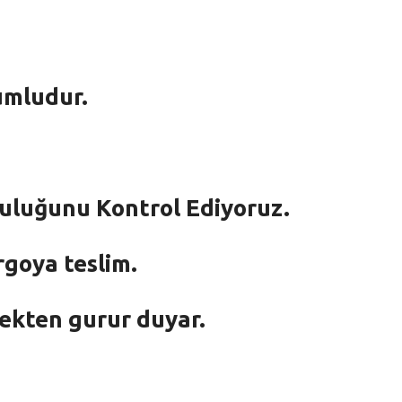
umludur.
mluluğunu Kontrol Ediyoruz.
rgoya teslim.
mekten gurur duyar.