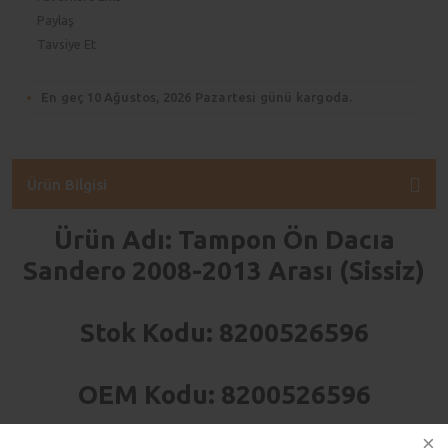
Paylaş
Tavsiye Et
En geç 10 Ağustos, 2026 Pazartesi günü kargoda.
Ürün Bilgisi
Ürün Adı: Tampon Ön Dacıa
Sandero 2008-2013 Arası (Sissiz)
Stok Kodu: 8200526596
OEM Kodu: 8200526596