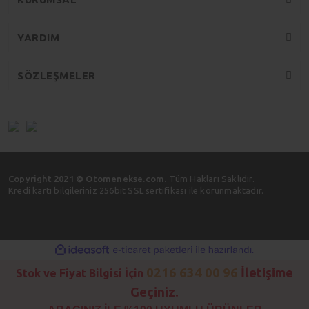
YARDIM
SÖZLEŞMELER
Copyright 2021 © Otomenekse.com.
Tüm Hakları Saklıdır.
Kredi kartı bilgileriniz 256bit SSL sertifikası ile korunmaktadır.
ile
ideasoft
e-
hazırlandı.
ticaret
0216 634 00 96
İletişime
Stok ve Fiyat Bilgisi İçin
paketleri
Geçiniz.