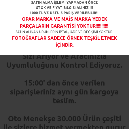
Ürün açıklamasında belirtilen
SATIN ALMA İŞLEMİ YAPMADAN ÖNCE
STOK VE FİYAT BİLGİSİ ALINIZ !!!
araçlar ile uyumludur.
1000 TL VE ÜSTÜ SİPARİŞ VERİLEBİLİR!!!
OPAR MARKA VE MAİS MARKA YEDEK
PARÇALARIN GARANTİSİ YOKTUR!!!!!!!!!!!
%100 Doğru Parça Garantisi
SATIN ALINAN ÜRÜNLERİN İPTAL, İADE VE DEĞİŞİMİ YOKTUR.
FOTOĞRAFLAR SADECE ÖRNEK TEŞKİL ETMEK
İÇİNDİR.
Sipariş Verdiğiniz Her Ürün İçin
Sizi Arıyor ve Aracınızla
Uyumluluğunu Kontrol Ediyoruz.
15:00' dan önce verilen
siparişleriniz aynı gün kargoya
teslim.
Oto Menekşe 30.000 Ürün çeşiti
ile sizlere hizmet vermekten gurur