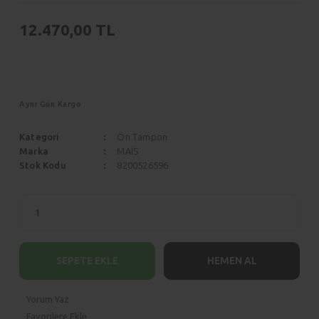
Scenic
Siena
12.470,00 TL
Symbol
Stilo
Taliant
Tempra
Talisman
Aynı Gün Kargo
Tipo
Trafic
Uno
Kategori
Ön Tampon
Marka
MAİS
Twingo
Stok Kodu
8200526596
ZOE
SEPETE EKLE
HEMEN AL
Yorum Yaz