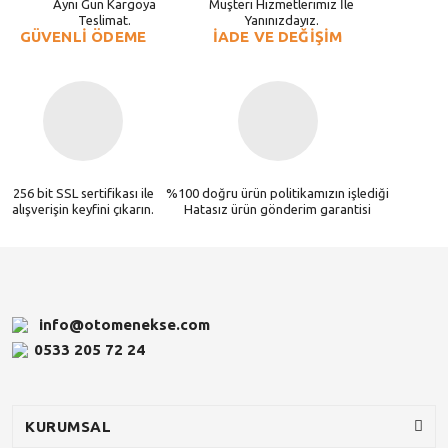
Aynı Gün Kargoya
Müşteri Hizmetlerimiz İle
Teslimat.
Yanınızdayız.
GÜVENLİ ÖDEME
İADE VE DEĞİŞİM
256 bit SSL sertifikası ile
%100 doğru ürün politikamızın işlediği
alışverişin keyfini çıkarın.
Hatasız ürün gönderim garantisi
info@otomenekse.com
0533 205 72 24
KURUMSAL