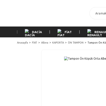
DACİA
FİAT
RENAU
Anasayfa
FİAT
Albea
KAPORTA
ÖN TAMPON
Tampon Ön Köp