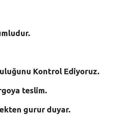
umludur.
mluluğunu Kontrol Ediyoruz.
rgoya teslim.
mekten gurur duyar.