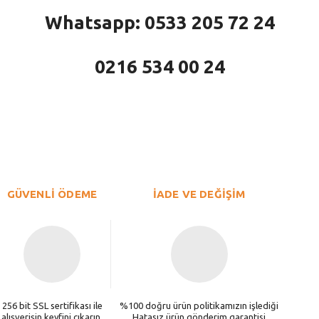
Whatsapp: 0533 205 72 24
0216 534 00 24
larda yetersiz gördüğünüz noktaları öneri formunu kullanarak tarafımıza iletebi
Bu ürüne ilk yorumu siz yapın!
Yorum Yaz
GÜVENLİ ÖDEME
İADE VE DEĞİŞİM
256 bit SSL sertifikası ile
%100 doğru ürün politikamızın işlediği
alışverişin keyfini çıkarın.
Hatasız ürün gönderim garantisi