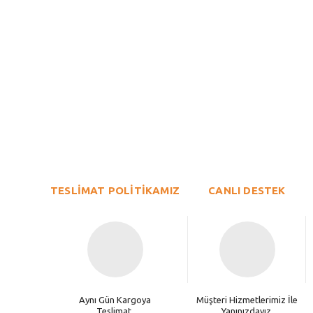
Bu ürünün fiyat bilgisi, resim, ürün açıklamalarında ve diğer konu
Görüş ve önerileriniz için teşekkür ederiz.
Ürün resmi kalitesiz, bozuk veya görüntülenemiyor.
TESLİMAT POLİTİKAMIZ
Ürün açıklamasında eksik bilgiler bulunuyor.
CANLI DESTEK
Ürün bilgilerinde hatalar bulunuyor.
Ürün fiyatı diğer sitelerden daha pahalı.
Bu ürüne benzer farklı alternatifler olmalı.
Aynı Gün Kargoya
Müşteri Hizmetlerimiz İle
Teslimat.
Yanınızdayız.