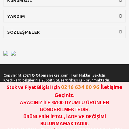
KURUMSAL
YARDIM
SÖZLEŞMELER
Copyright 2021 © Otomenekse.com.
Tüm Hakları Saklıdır.
Kredi kartı bilgileriniz 256bit SSL sertifikası ile korunmaktadır.
0216 634 00 96
İletişime
Stok ve Fiyat Bilgisi İçin
Geçiniz.
ARACINIZ İLE %100 UYUMLU ÜRÜNLER
SATIN ALMA İŞLEMİ YAPMADAN ÖNCE
STOK VE FİYAT BİLGİSİ ALINIZ !!!
GÖNDERİLMEKTEDİR
.
1000 TL VE ÜSTÜ SİPARİŞ VERİLEBİLİR!!!
ÜRÜNLERİN İPTAL, İADE VE DEĞİŞİMİ
OPAR MARKA VE MAİS MARKA YEDEK PARÇALARIN
BULUNMAMAKTADIR.
GARANTİSİ YOKTUR!!!!!!!!!!!