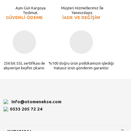
Aynı Gün Kargoya
Müşteri Hizmetlerimiz İle
Teslimat.
Yanınızdayız.
GÜVENLİ ÖDEME
İADE VE DEĞİŞİM
256 bit SSL sertifikası ile
%100 doğru ürün politikamızın işlediği
alışverişin keyfini çıkarın.
Hatasız ürün gönderim garantisi
info@otomenekse.com
0533 205 72 24