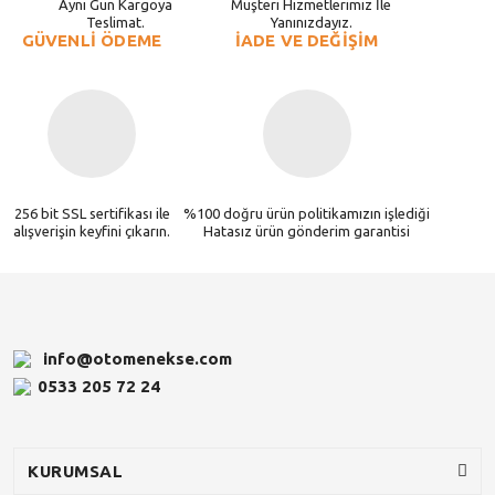
Aynı Gün Kargoya
Müşteri Hizmetlerimiz İle
Teslimat.
Yanınızdayız.
GÜVENLİ ÖDEME
İADE VE DEĞİŞİM
256 bit SSL sertifikası ile
%100 doğru ürün politikamızın işlediği
alışverişin keyfini çıkarın.
Hatasız ürün gönderim garantisi
info@otomenekse.com
0533 205 72 24
KURUMSAL