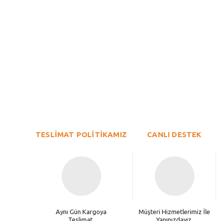
Bu ürünün fiyat bilgisi, resim, ürün açıklamalarında ve diğer konu
Görüş ve önerileriniz için teşekkür ederiz.
Ürün resmi kalitesiz, bozuk veya görüntülenemiyor.
TESLİMAT POLİTİKAMIZ
Ürün açıklamasında eksik bilgiler bulunuyor.
CANLI DESTEK
Ürün bilgilerinde hatalar bulunuyor.
Ürün fiyatı diğer sitelerden daha pahalı.
Bu ürüne benzer farklı alternatifler olmalı.
Aynı Gün Kargoya
Müşteri Hizmetlerimiz İle
Teslimat.
Yanınızdayız.