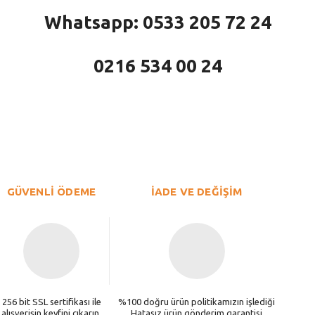
Whatsapp: 0533 205 72 24
0216 534 00 24
larda yetersiz gördüğünüz noktaları öneri formunu kullanarak tarafımıza iletebi
Bu ürüne ilk yorumu siz yapın!
Yorum Yaz
GÜVENLİ ÖDEME
İADE VE DEĞİŞİM
256 bit SSL sertifikası ile
%100 doğru ürün politikamızın işlediği
alışverişin keyfini çıkarın.
Hatasız ürün gönderim garantisi