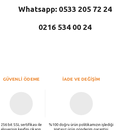
Whatsapp: 0533 205 72 24
0216 534 00 24
larda yetersiz gördüğünüz noktaları öneri formunu kullanarak tarafımıza iletebi
Bu ürüne ilk yorumu siz yapın!
Yorum Yaz
GÜVENLİ ÖDEME
İADE VE DEĞİŞİM
256 bit SSL sertifikası ile
%100 doğru ürün politikamızın işlediği
alışverişin keyfini çıkarın.
Hatasız ürün gönderim garantisi