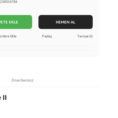
8200534784
PETE EKLE
HEMEN AL
Paylaş
Tavsiye Et
Önerileriniz
II