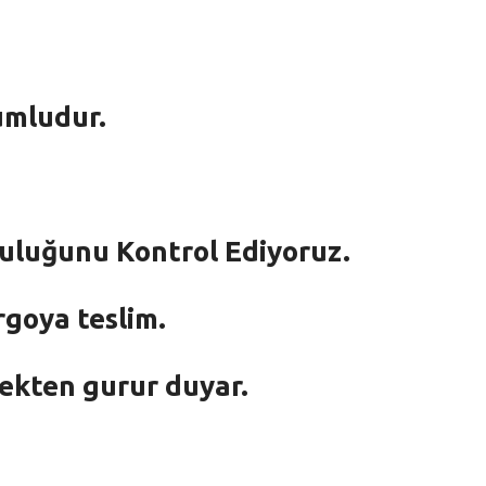
umludur.
mluluğunu Kontrol Ediyoruz.
rgoya teslim.
mekten gurur duyar.