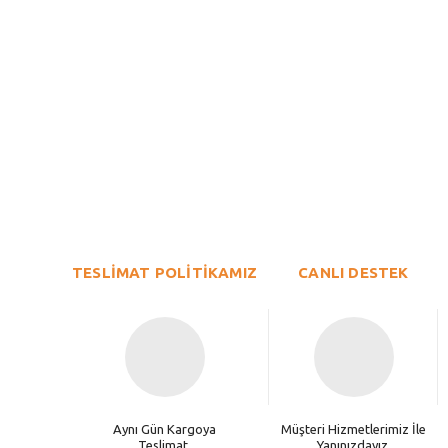
Bu ürünün fiyat bilgisi, resim, ürün açıklamalarında ve diğer konu
Görüş ve önerileriniz için teşekkür ederiz.
Ürün resmi kalitesiz, bozuk veya görüntülenemiyor.
TESLİMAT POLİTİKAMIZ
Ürün açıklamasında eksik bilgiler bulunuyor.
CANLI DESTEK
Ürün bilgilerinde hatalar bulunuyor.
Ürün fiyatı diğer sitelerden daha pahalı.
Bu ürüne benzer farklı alternatifler olmalı.
Aynı Gün Kargoya
Müşteri Hizmetlerimiz İle
Teslimat.
Yanınızdayız.