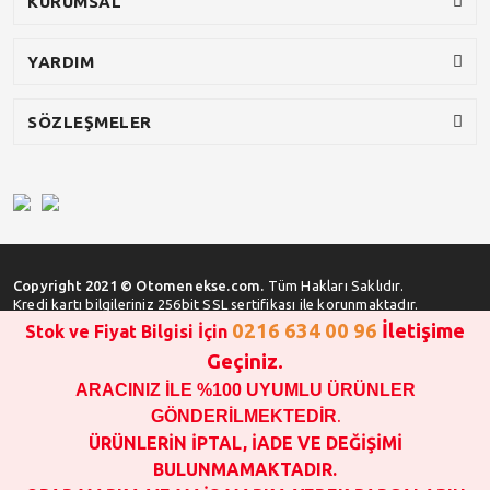
KURUMSAL
YARDIM
SÖZLEŞMELER
Copyright 2021 © Otomenekse.com.
Tüm Hakları Saklıdır.
Kredi kartı bilgileriniz 256bit SSL sertifikası ile korunmaktadır.
0216 634 00 96
İletişime
Stok ve Fiyat Bilgisi İçin
Geçiniz.
ARACINIZ İLE %100 UYUMLU ÜRÜNLER
SATIN ALMA İŞLEMİ YAPMADAN ÖNCE
STOK VE FİYAT BİLGİSİ ALINIZ !!!
GÖNDERİLMEKTEDİR
.
1000 TL VE ÜSTÜ SİPARİŞ VERİLEBİLİR!!!
ÜRÜNLERİN İPTAL, İADE VE DEĞİŞİMİ
OPAR MARKA VE MAİS MARKA YEDEK PARÇALARIN
BULUNMAMAKTADIR.
GARANTİSİ YOKTUR!!!!!!!!!!!