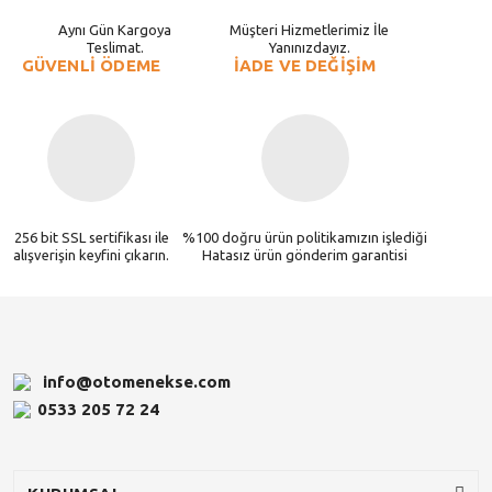
Aynı Gün Kargoya
Müşteri Hizmetlerimiz İle
Teslimat.
Yanınızdayız.
GÜVENLİ ÖDEME
İADE VE DEĞİŞİM
256 bit SSL sertifikası ile
%100 doğru ürün politikamızın işlediği
alışverişin keyfini çıkarın.
Hatasız ürün gönderim garantisi
info@otomenekse.com
0533 205 72 24