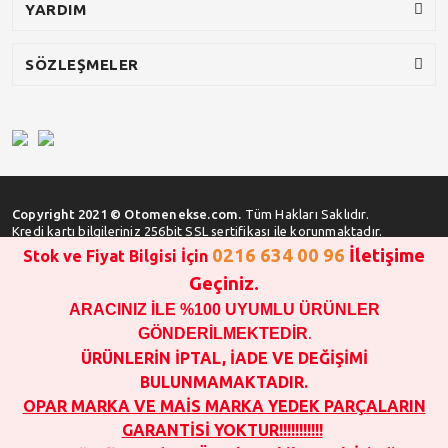
YARDIM
SÖZLEŞMELER
Copyright 2021 © Otomenekse.com.
Tüm Hakları Saklıdır.
Kredi kartı bilgileriniz 256bit SSL sertifikası ile korunmaktadır.
0216 634 00 96
İletişime
Stok ve Fiyat Bilgisi İçin
Geçiniz.
ARACINIZ İLE %100 UYUMLU ÜRÜNLER
SATIN ALMA İŞLEMİ YAPMADAN ÖNCE
STOK VE FİYAT BİLGİSİ ALINIZ !!!
GÖNDERİLMEKTEDİR
.
1000 TL VE ÜSTÜ SİPARİŞ VERİLEBİLİR!!!
ÜRÜNLERİN İPTAL, İADE VE DEĞİŞİMİ
OPAR MARKA VE MAİS MARKA YEDEK PARÇALARIN
BULUNMAMAKTADIR.
GARANTİSİ YOKTUR!!!!!!!!!!!
OPAR MARKA VE MAİS MARKA YEDEK PARÇALARIN
SATIN ALINAN ÜRÜNLERİN İPTAL, İADE VE DEĞİŞİMİ YOKTUR.
GARANTİSİ YOKTUR!!!!!!!!!!!
FOTOĞRAFLAR SADECE ÖRNEK TEŞKİL ETMEK İÇİNDİR.