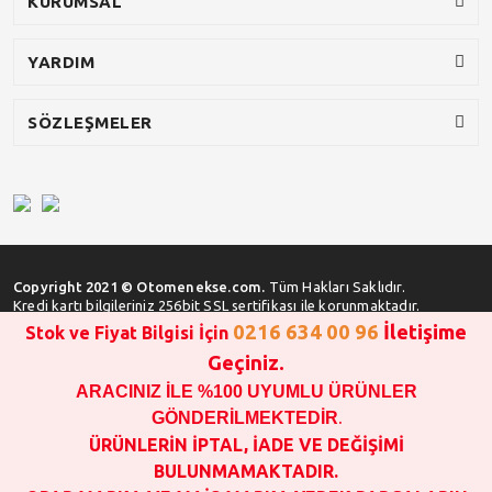
KURUMSAL
YARDIM
SÖZLEŞMELER
Copyright 2021 © Otomenekse.com.
Tüm Hakları Saklıdır.
Kredi kartı bilgileriniz 256bit SSL sertifikası ile korunmaktadır.
0216 634 00 96
İletişime
Stok ve Fiyat Bilgisi İçin
Geçiniz.
ARACINIZ İLE %100 UYUMLU ÜRÜNLER
SATIN ALMA İŞLEMİ YAPMADAN ÖNCE
STOK VE FİYAT BİLGİSİ ALINIZ !!!
GÖNDERİLMEKTEDİR
.
1000 TL VE ÜSTÜ SİPARİŞ VERİLEBİLİR!!!
ÜRÜNLERİN İPTAL, İADE VE DEĞİŞİMİ
OPAR MARKA VE MAİS MARKA YEDEK PARÇALARIN
BULUNMAMAKTADIR.
GARANTİSİ YOKTUR!!!!!!!!!!!