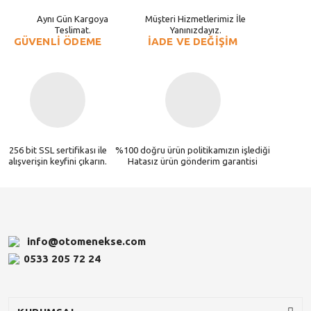
Aynı Gün Kargoya
Müşteri Hizmetlerimiz İle
Teslimat.
Yanınızdayız.
GÜVENLİ ÖDEME
İADE VE DEĞİŞİM
256 bit SSL sertifikası ile
%100 doğru ürün politikamızın işlediği
alışverişin keyfini çıkarın.
Hatasız ürün gönderim garantisi
info@otomenekse.com
0533 205 72 24