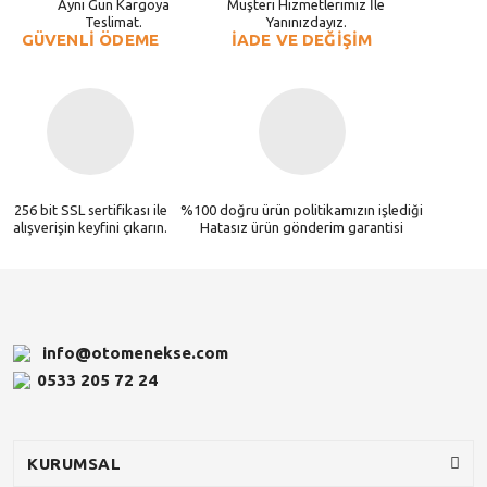
Aynı Gün Kargoya
Müşteri Hizmetlerimiz İle
Teslimat.
Yanınızdayız.
GÜVENLİ ÖDEME
İADE VE DEĞİŞİM
256 bit SSL sertifikası ile
%100 doğru ürün politikamızın işlediği
alışverişin keyfini çıkarın.
Hatasız ürün gönderim garantisi
info@otomenekse.com
0533 205 72 24
KURUMSAL