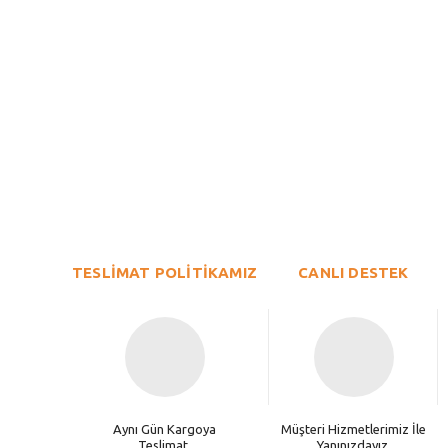
Bu ürünün fiyat bilgisi, resim, ürün açıklamalarında ve diğer konu
Görüş ve önerileriniz için teşekkür ederiz.
Ürün resmi kalitesiz, bozuk veya görüntülenemiyor.
TESLİMAT POLİTİKAMIZ
Ürün açıklamasında eksik bilgiler bulunuyor.
CANLI DESTEK
Ürün bilgilerinde hatalar bulunuyor.
Ürün fiyatı diğer sitelerden daha pahalı.
Bu ürüne benzer farklı alternatifler olmalı.
Aynı Gün Kargoya
Müşteri Hizmetlerimiz İle
Teslimat.
Yanınızdayız.