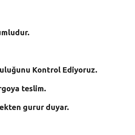
umludur.
mluluğunu Kontrol Ediyoruz.
rgoya teslim.
mekten gurur duyar.