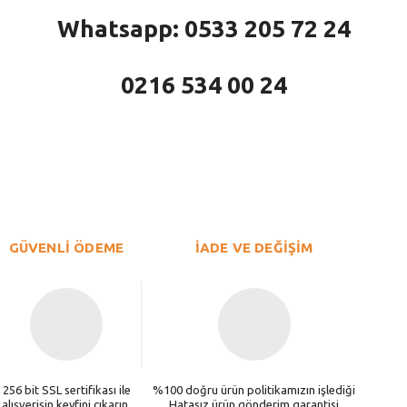
Whatsapp: 0533 205 72 24
0216 534 00 24
larda yetersiz gördüğünüz noktaları öneri formunu kullanarak tarafımıza iletebi
Bu ürüne ilk yorumu siz yapın!
Yorum Yaz
GÜVENLİ ÖDEME
İADE VE DEĞİŞİM
256 bit SSL sertifikası ile
%100 doğru ürün politikamızın işlediği
alışverişin keyfini çıkarın.
Hatasız ürün gönderim garantisi