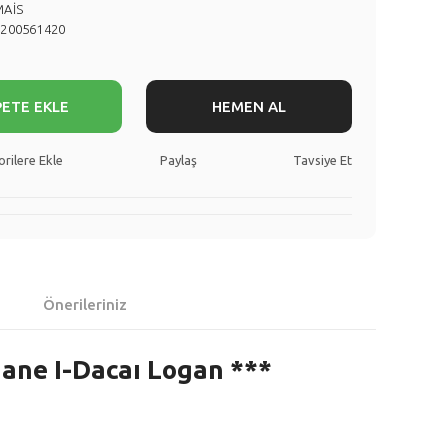
MAİS
8200561420
PETE EKLE
HEMEN AL
Paylaş
Tavsiye Et
Önerileriniz
gane I-Dacaı Logan ***