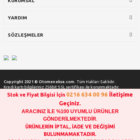
KURUMSAL
YARDIM
SÖZLEŞMELER
Copyright 2021 © Otomenekse.com.
Tüm Hakları Saklıdır.
Kredi kartı bilgileriniz 256bit SSL sertifikası ile korunmaktadır.
0216 634 00 96
İletişime
Stok ve Fiyat Bilgisi İçin
Geçiniz.
ARACINIZ İLE %100 UYUMLU ÜRÜNLER
SATIN ALMA İŞLEMİ YAPMADAN ÖNCE
STOK VE FİYAT BİLGİSİ ALINIZ !!!
GÖNDERİLMEKTEDİR
.
1000 TL VE ÜSTÜ SİPARİŞ VERİLEBİLİR!!!
ÜRÜNLERİN İPTAL, İADE VE DEĞİŞİMİ
OPAR MARKA VE MAİS MARKA YEDEK PARÇALARIN
BULUNMAMAKTADIR.
GARANTİSİ YOKTUR!!!!!!!!!!!